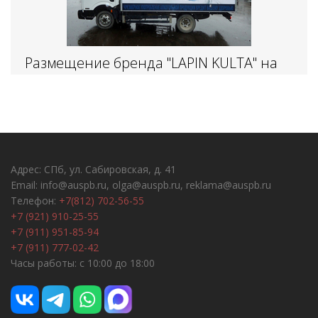
Размещение бренда "LAPIN KULTA" на
доставочных машинах
Адрес: СПб, ул. Сабировская, д. 41
Email: info@auspb.ru, olga@auspb.ru, reklama@auspb.ru
Телефон:
+7(812) 702-56-55
+7 (921) 910-25-55
+7 (911) 951-85-94
+7 (911) 777-02-42
Часы работы: с 10:00 до 18:00