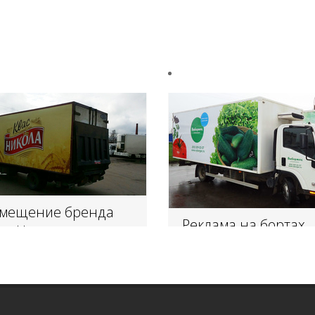
змещение бренда
Реклама на бортах
ас Никола» на
доставочных маши
тавочных машинах.
агрохолдинга
«Выборжец»