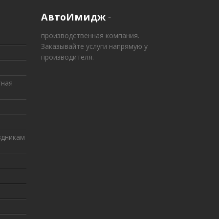
АвтоИмидж
-
производственная компания.
Заказывайте услуги напрямую у
производителя.
тная
здникам