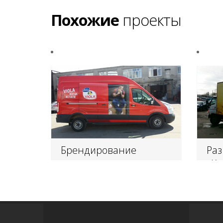
Похожие
проекты
Брендирование
Ра
транспорта для
«Кв
компании «Валио»
дос