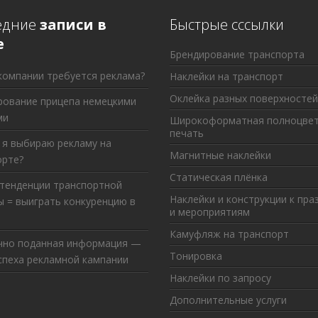
едние
записи в
Быстрые сссылки
е
Брендирование транспорта
компании требуется реклама?
Наклейки на транспорт
Оклейка разных поверхностей
рование прицепа немецкими
ми
Широкоформатная полноцве
печать
 я выбираю рекламу на
Магнитные наклейки
орте?
Статическая плёнка
 тенденции транспортной
Наклейки и конструкции к пра
 = выиграть конкуренцию в
и мероприятиям
Камуфляж на транспорт
чно поданная информация —
Тонировка
спеха рекламной кампании
Наклейки по запросу
Дополнительные услуги